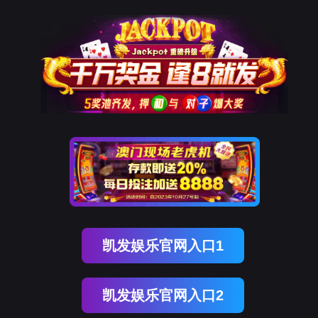
凯发娱乐官网入口1
凯发娱乐官网入口2