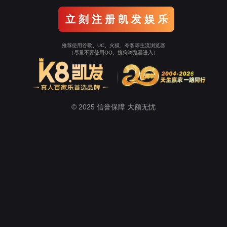
立 刻 注 册 凯 发 娱 乐
推荐使用谷歌、UC、火狐、夸客等主流浏览器
（尽量不要使用QQ、搜狗浏览器进入）
© 2025 信誉保障 大额无忧