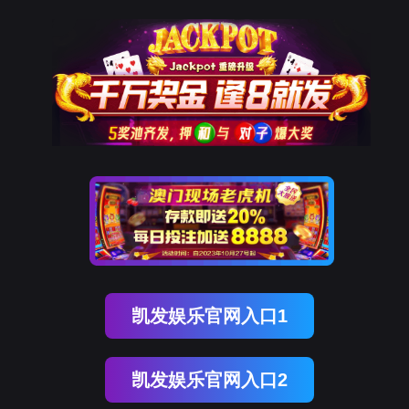
凯发娱乐官网入口1
凯发娱乐官网入口2