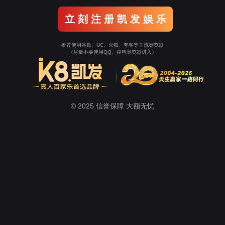
立 刻 注 册 凯 发 娱 乐
推荐使用谷歌、UC、火狐、夸客等主流浏览器
（尽量不要使用QQ、搜狗浏览器进入）
© 2025 信誉保障 大额无忧